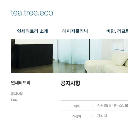
연세티트리 소개
레이저클리닉
비만, 리프
슈링크(유니버스), 볼
제목
관리자
작성자